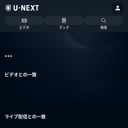
ビデオ
ブック
検索
...
ビデオとの一致
ライブ配信との一致