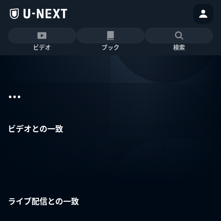
ビデオ
ブック
検索
...
ビデオとの一致
ライブ配信との一致