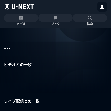
ビデオ
ブック
検索
...
ビデオとの一致
ライブ配信との一致