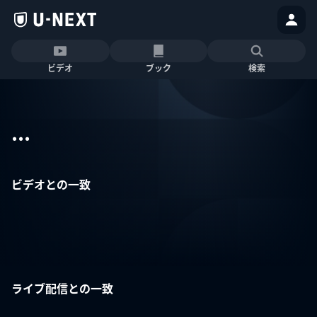
ビデオ
ブック
検索
...
ビデオとの一致
ライブ配信との一致