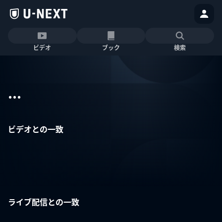
ビデオ
ブック
検索
...
ビデオとの一致
ライブ配信との一致