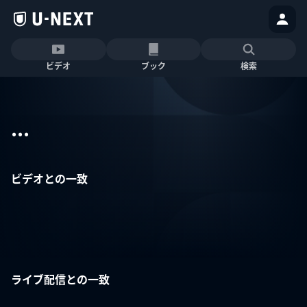
ビデオ
ブック
検索
...
ビデオとの一致
ライブ配信との一致