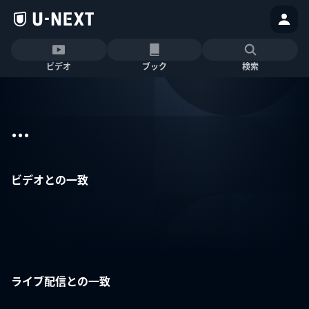
ビデオ
ブック
検索
...
ビデオとの一致
ライブ配信との一致