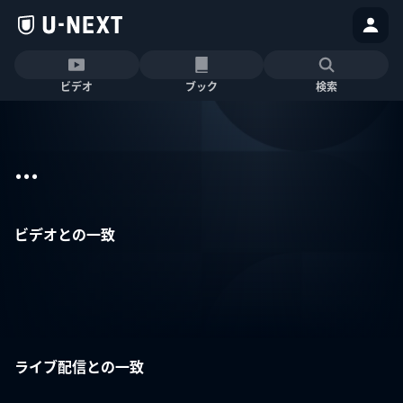
ビデオ
ブック
検索
...
ビデオとの一致
ライブ配信との一致