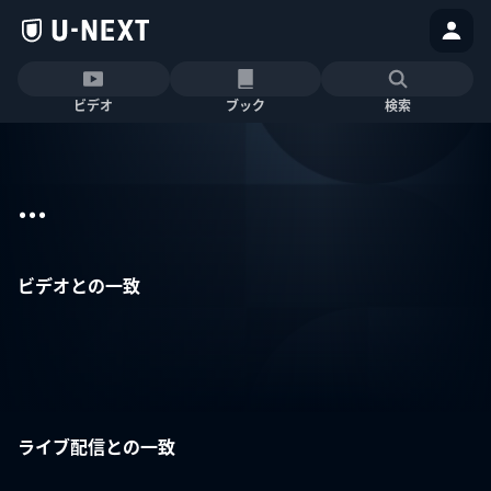
ビデオ
ブック
検索
...
ビデオとの一致
ライブ配信との一致