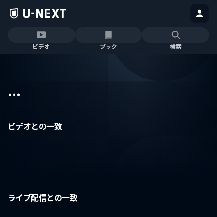
ビデオ
ブック
検索
...
ビデオとの一致
ライブ配信との一致