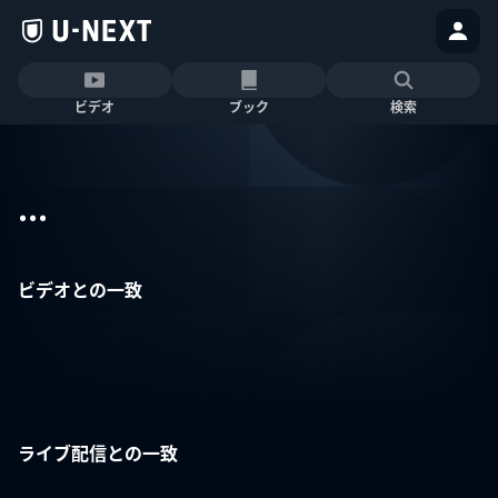
ビデオ
ブック
検索
...
ビデオとの一致
ライブ配信との一致