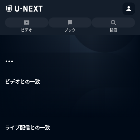
ビデオ
ブック
検索
...
ビデオとの一致
ライブ配信との一致