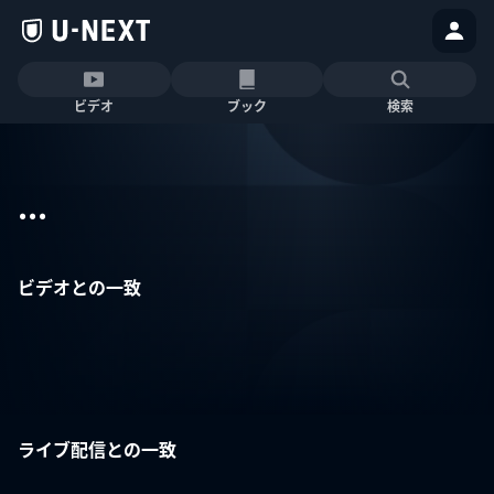
ビデオ
ブック
検索
...
ビデオとの一致
ライブ配信との一致