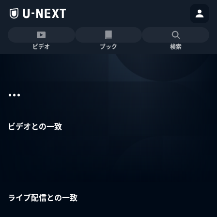
ビデオ
ブック
検索
...
ビデオとの一致
ライブ配信との一致