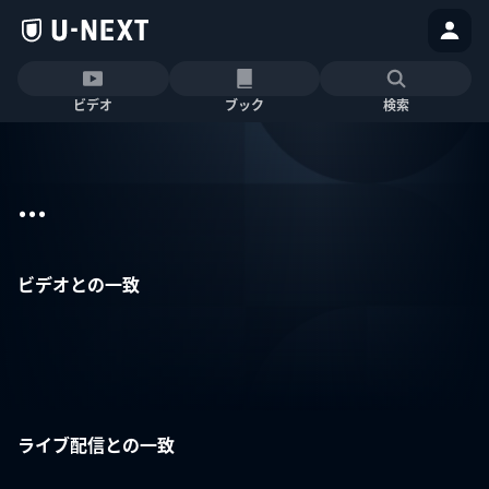
ビデオ
ブック
検索
...
ビデオとの一致
ライブ配信との一致