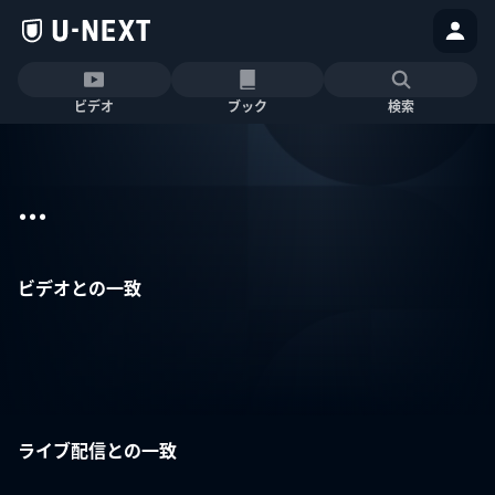
ビデオ
ブック
検索
...
ビデオとの一致
ライブ配信との一致