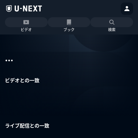
ビデオ
ブック
検索
...
ビデオとの一致
ライブ配信との一致