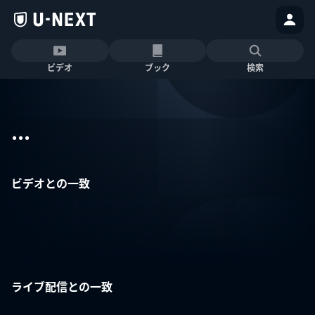
ビデオ
ブック
検索
...
ビデオとの一致
ライブ配信との一致