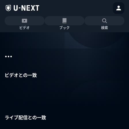
ビデオ
ブック
検索
...
ビデオとの一致
ライブ配信との一致