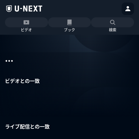
ビデオ
ブック
検索
...
ビデオとの一致
ライブ配信との一致