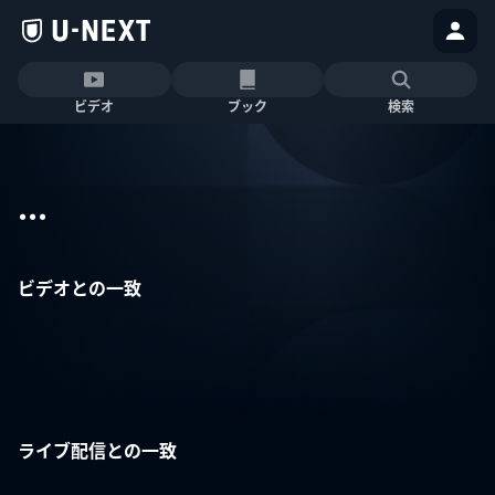
ビデオ
ブック
検索
...
ビデオとの一致
ライブ配信との一致