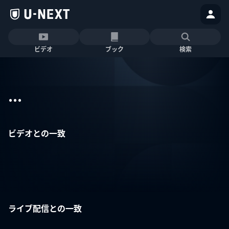
ビデオ
ブック
検索
...
ビデオとの一致
ライブ配信との一致