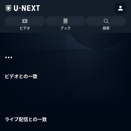
ビデオ
ブック
検索
...
ビデオとの一致
ライブ配信との一致