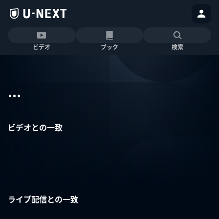
ビデオ
ブック
検索
...
ビデオとの一致
ライブ配信との一致