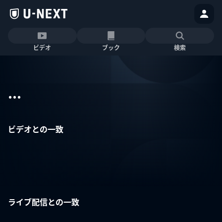
ビデオ
ブック
検索
...
ビデオとの一致
ライブ配信との一致