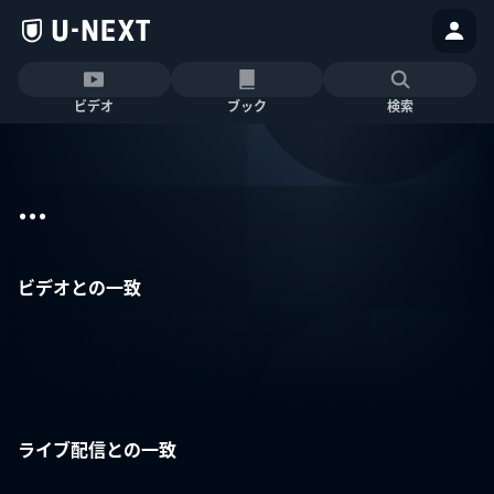
ビデオ
ブック
検索
...
ビデオとの一致
ライブ配信との一致