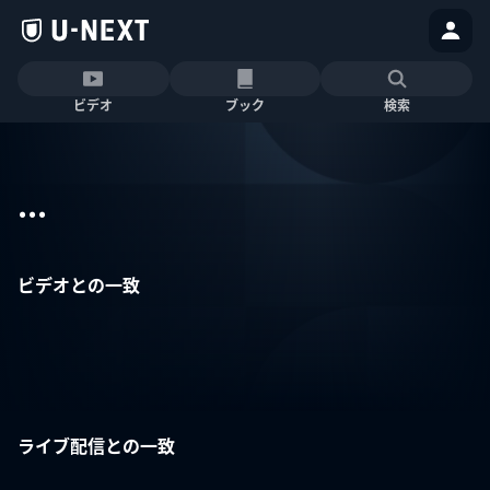
ビデオ
ブック
検索
...
ビデオとの一致
ライブ配信との一致