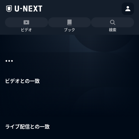
ビデオ
ブック
検索
...
ビデオとの一致
ライブ配信との一致