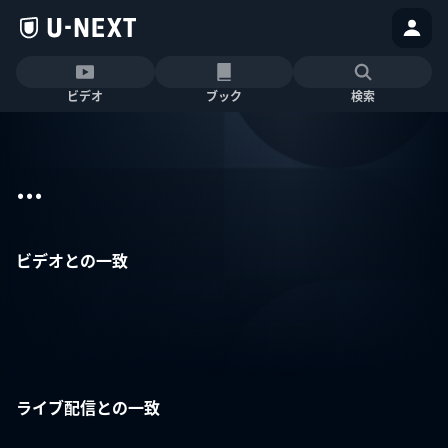
ビデオ
ブック
検索
...
ビデオとの一致
ライブ配信との一致