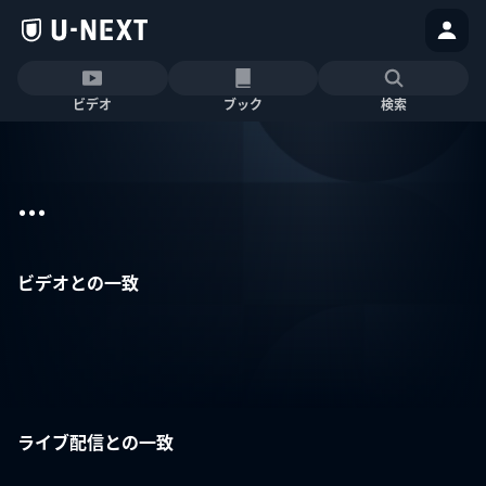
ビデオ
ブック
検索
...
ビデオとの一致
ライブ配信との一致