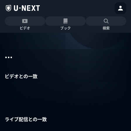
ビデオ
ブック
検索
...
ビデオとの一致
ライブ配信との一致