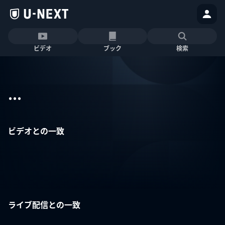
ビデオ
ブック
検索
...
ビデオとの一致
ライブ配信との一致