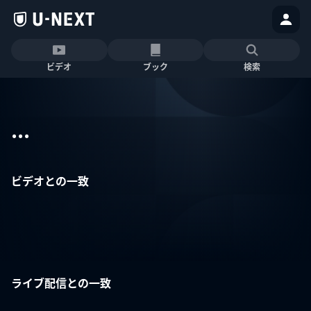
ビデオ
ブック
検索
...
ビデオとの一致
ライブ配信との一致