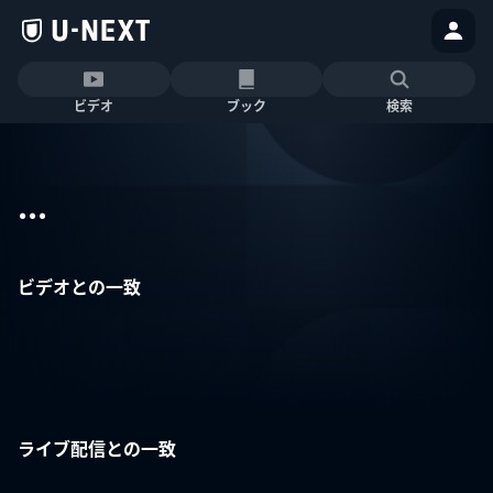
ビデオ
ブック
検索
...
ビデオとの一致
ライブ配信との一致