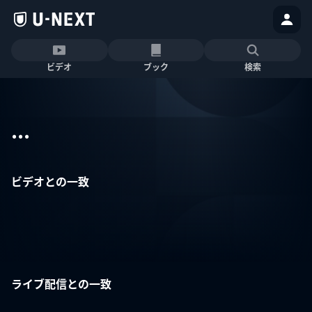
ビデオ
ブック
検索
...
ビデオとの一致
ライブ配信との一致