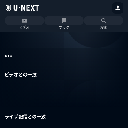
ビデオ
ブック
検索
...
ビデオとの一致
ライブ配信との一致