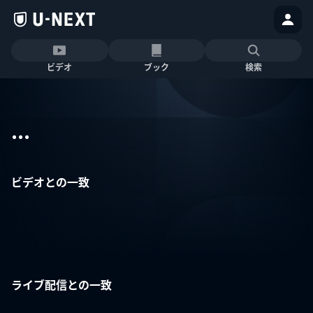
ビデオ
ブック
検索
...
ビデオとの一致
ライブ配信との一致