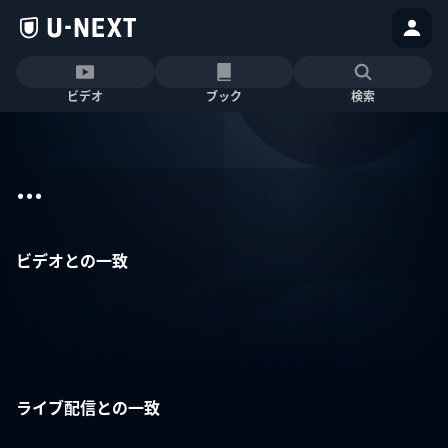
ビデオ
ブック
検索
...
ビデオとの一致
ライブ配信との一致