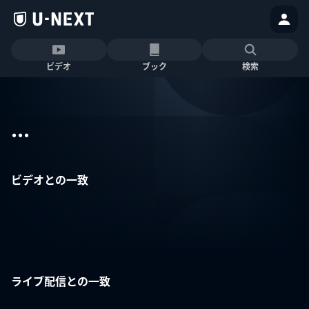
ビデオ
ブック
検索
...
ビデオとの一致
ライブ配信との一致