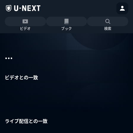
ビデオ
ブック
検索
...
ビデオとの一致
ライブ配信との一致