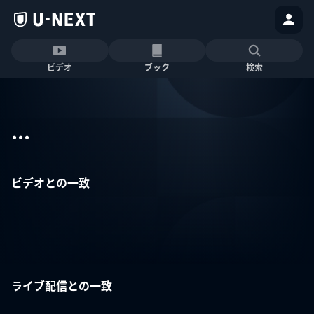
ビデオ
ブック
検索
...
ビデオとの一致
ライブ配信との一致