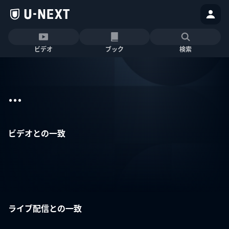
ビデオ
ブック
検索
...
ビデオとの一致
ライブ配信との一致