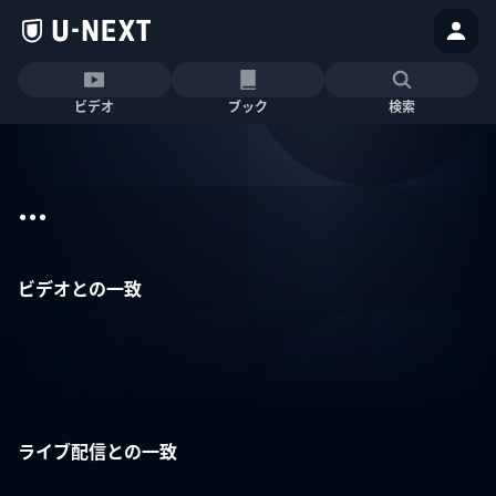
ビデオ
ブック
検索
...
ビデオとの一致
ライブ配信との一致