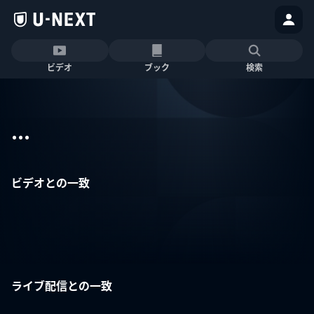
ビデオ
ブック
検索
...
ビデオとの一致
ライブ配信との一致