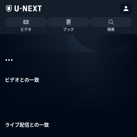
ビデオ
ブック
検索
...
ビデオとの一致
ライブ配信との一致