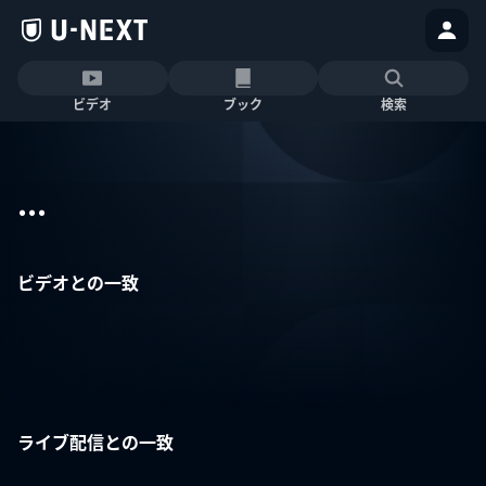
ビデオ
ブック
検索
...
ビデオとの一致
ライブ配信との一致