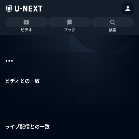
ビデオ
ブック
検索
...
ビデオとの一致
ライブ配信との一致