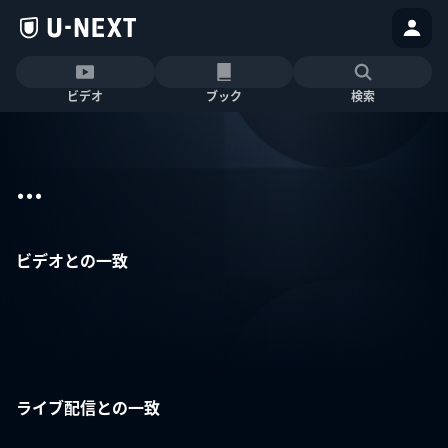
ビデオ
ブック
検索
...
ビデオとの一致
ライブ配信との一致