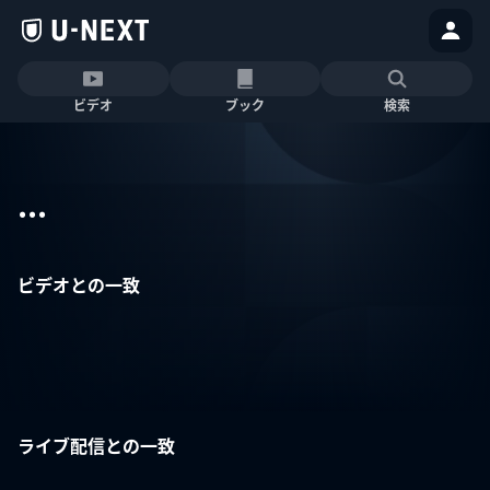
ビデオ
ブック
検索
...
ビデオとの一致
ライブ配信との一致