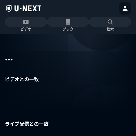
ビデオ
ブック
検索
...
ビデオとの一致
ライブ配信との一致